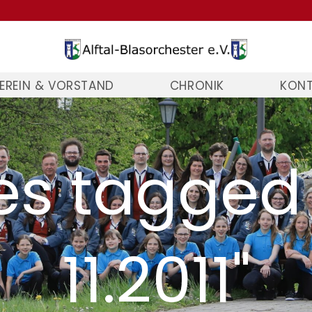
EREIN & VORSTAND
CHRONIK
KON
s tagged
11.2011"