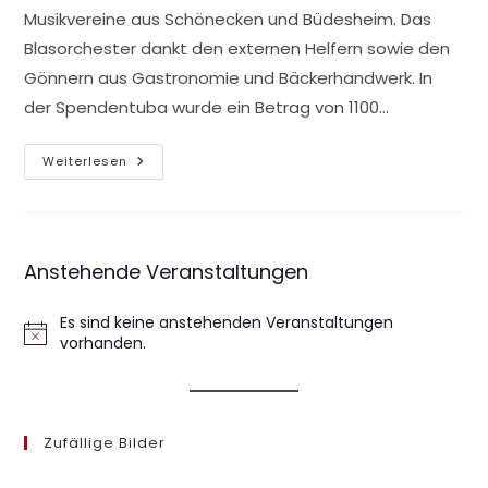
Musikvereine aus Schönecken und Büdesheim. Das
Blasorchester dankt den externen Helfern sowie den
Gönnern aus Gastronomie und Bäckerhandwerk. In
der Spendentuba wurde ein Betrag von 1100…
Bleialfer
Weiterlesen
Nacht
2021
Anstehende Veranstaltungen
Es sind keine anstehenden Veranstaltungen
H
vorhanden.
i
n
w
e
Zufällige Bilder
i
s