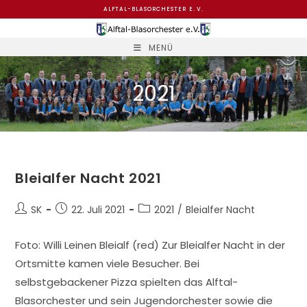
Zum
ALFTAL-BLASORCHESTER E. V.
Inhalt
springen
MENÜ
2021
Bleialfer Nacht 2021
Beitrags-
Beitrag
Beitrags-
SK
22. Juli 2021
2021
/
Bleialfer Nacht
Autor:
veröffentlicht:
Kategorie:
Foto: Willi Leinen Bleialf (red) Zur Bleialfer Nacht in der
Ortsmitte kamen viele Besucher. Bei
selbstgebackener Pizza spielten das Alftal-
Blasorchester und sein Jugendorchester sowie die