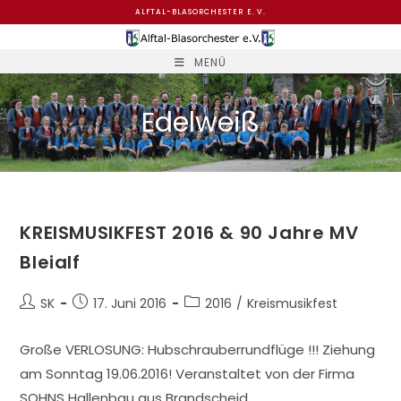
Zum
ALFTAL-BLASORCHESTER E. V.
Inhalt
springen
MENÜ
Edelweiß
KREISMUSIKFEST 2016 & 90 Jahre MV
Bleialf
Beitrags-
Beitrag
Beitrags-
SK
17. Juni 2016
2016
/
Kreismusikfest
Autor:
veröffentlicht:
Kategorie:
Große VERLOSUNG: Hubschrauberrundflüge !!! Ziehung
am Sonntag 19.06.2016! Veranstaltet von der Firma
SOHNS Hallenbau aus Brandscheid.