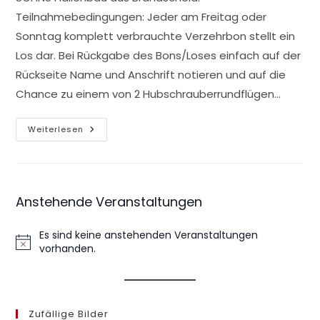
Teilnahmebedingungen: Jeder am Freitag oder
Sonntag komplett verbrauchte Verzehrbon stellt ein
Los dar. Bei Rückgabe des Bons/Loses einfach auf der
Rückseite Name und Anschrift notieren und auf die
Chance zu einem von 2 Hubschrauberrundflügen…
KREISMUSIKFEST
Weiterlesen
2016
&
90
Jahre
MV
Bleialf
Anstehende Veranstaltungen
Es sind keine anstehenden Veranstaltungen
H
vorhanden.
i
n
w
e
Zufällige Bilder
i