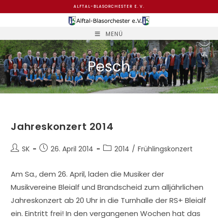
Zum
ALFTAL-BLASORCHESTER E. V.
Inhalt
springen
MENÜ
Pesch
Jahreskonzert 2014
Beitrags-
Beitrag
Beitrags-
SK
26. April 2014
2014
/
Frühlingskonzert
Autor:
veröffentlicht:
Kategorie:
Am Sa., dem 26. April, laden die Musiker der
Musikvereine Bleialf und Brandscheid zum alljährlichen
Jahreskonzert ab 20 Uhr in die Turnhalle der RS+ Bleialf
ein. Eintritt frei! In den vergangenen Wochen hat das