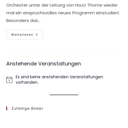
Orchester unter der Leitung von HaJo Thome wieder
mal ein anspruchsvolles neues Programm einstudiert.
Besonders das…
Jahreskonzert
Weiterlesen
2014
Anstehende Veranstaltungen
Es sind keine anstehenden Veranstaltungen
H
vorhanden.
i
n
w
e
Zufällige Bilder
i
s