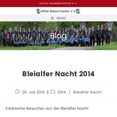
Zum
ALFTAL-BLASORCHESTER E. V.
Inhalt
springen
MENÜ
Blog
Bleialfer Nacht 2014
Beitrag
Beitrags-
26. Juli 2014
2014
/
Bleialfer Nacht
veröffentlicht:
Kategorie:
Zahlreiche Besucher auf der Bleialfer Nacht