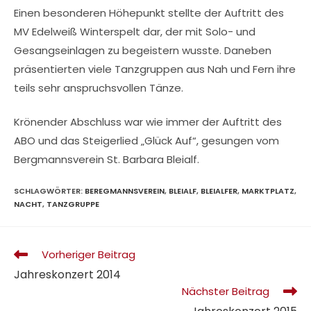
Einen besonderen Höhepunkt stellte der Auftritt des
MV Edelweiß Winterspelt dar, der mit Solo- und
Gesangseinlagen zu begeistern wusste. Daneben
präsentierten viele Tanzgruppen aus Nah und Fern ihre
teils sehr anspruchsvollen Tänze.
Krönender Abschluss war wie immer der Auftritt des
ABO und das Steigerlied „Glück Auf“, gesungen vom
Bergmannsverein St. Barbara Bleialf.
SCHLAGWÖRTER
:
BEREGMANNSVEREIN
,
BLEIALF
,
BLEIALFER
,
MARKTPLATZ
,
NACHT
,
TANZGRUPPE
Weitere
Vorheriger Beitrag
Artikel
Jahreskonzert 2014
ansehen
Nächster Beitrag