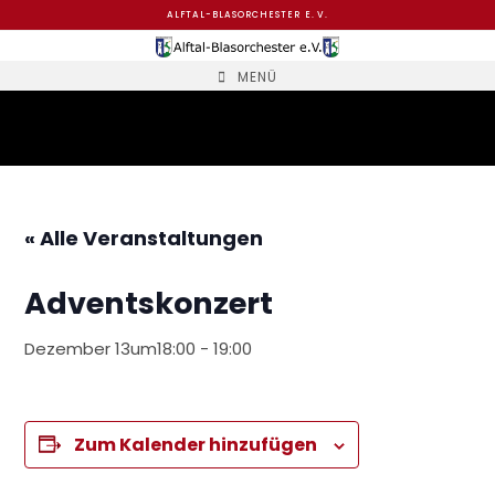
Zum
ALFTAL-BLASORCHESTER E. V.
Inhalt
springen
MENÜ
« Alle Veranstaltungen
Adventskonzert
Dezember 13um18:00
-
19:00
Zum Kalender hinzufügen