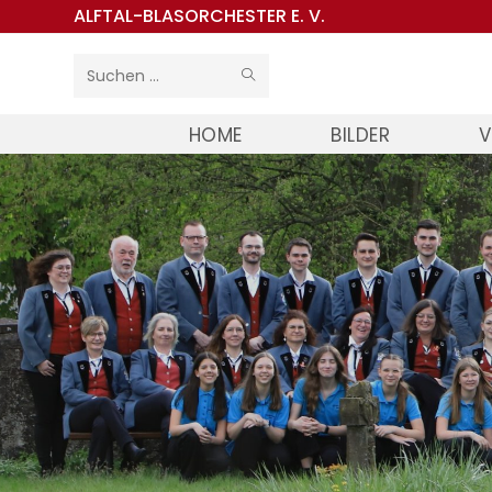
Zum
ALFTAL-BLASORCHESTER E. V.
Inhalt
springen
SUCHE
Diese
STARTEN
Website
HOME
BILDER
V
durchsuchen