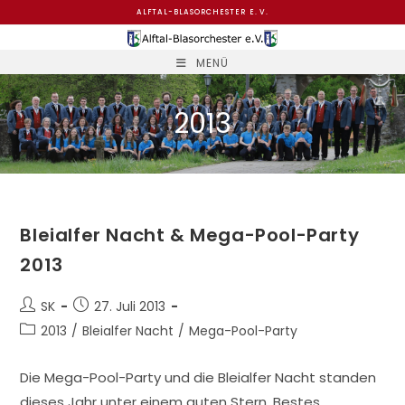
Zum
ALFTAL-BLASORCHESTER E. V.
Inhalt
springen
MENÜ
2013
Bleialfer Nacht & Mega-Pool-Party
2013
Beitrags-
Beitrag
SK
27. Juli 2013
Autor:
veröffentlicht:
Beitrags-
2013
/
Bleialfer Nacht
/
Mega-Pool-Party
Kategorie:
Die Mega-Pool-Party und die Bleialfer Nacht standen
dieses Jahr unter einem guten Stern. Bestes